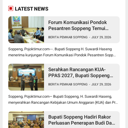
LATEST NEWS
Forum Komunikasi Pondok
Pesantren Soppeng Temui
Bupati Suwardi Haseng
BERITA PEMKAB SOPPENG
-
JULY 29, 2026
Soppeng, Pojoktimur.com---. Bupati Soppeng H. Suwardi Haseng
menerima kunjungan Forum Komunikasi Pondok Pesantren Sopp...
Serahkan Rancangan KUA-
PPAS 2027, Bupati Soppeng
Optimistis Ekonomi Tumbuh di
BERITA PEMKAB SOPPENG
-
JULY 29, 2026
Tengah Tekanan Fiskal
Soppeng, Pojoktimur.com— Bupati Soppeng, H. Suwardi Haseng,
menyerahkan Rancangan Kebijakan Umum Anggaran (KUA) dan Pr...
Bupati Soppeng Hadiri Rakor
Perluasan Penerapan Budi Daya