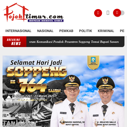
INTERNASIONAL
NASIONAL
PEMKAB
POLITIK
KRIMINAL
PEN
BREAKING
Forum Komunikasi Pondok Pesantren Soppeng Temui Bupati Suwardi Haseng
Serahkan R
NEWS