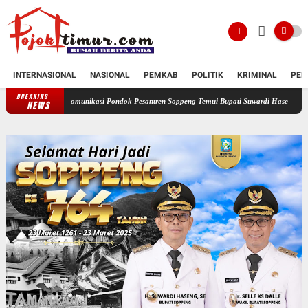
INTERNASIONAL
NASIONAL
PEMKAB
POLITIK
KRIMINAL
PEN
BREAKING
 Komunikasi Pondok Pesantren Soppeng Temui Bupati Suwardi Haseng
Serahkan Rancan
NEWS