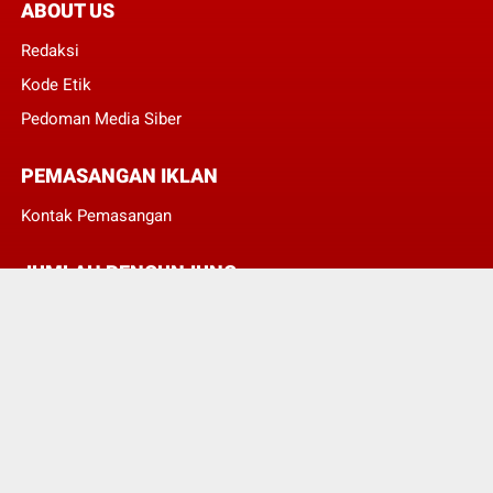
ABOUT US
Redaksi
Kode Etik
Pedoman Media Siber
PEMASANGAN IKLAN
Kontak Pemasangan
JUMLAH PENGUNJUNG
3
8
2
9
7
7
© Copyright 2022 -
POJOKTIMUR.COM