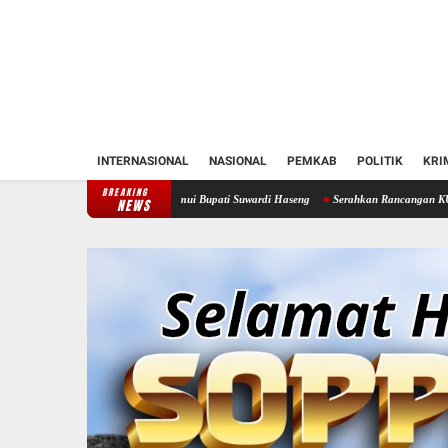
INTERNASIONAL
NASIONAL
PEMKAB
POLITIK
KRI
BREAKING
ren Soppeng Temui Bupati Suwardi Haseng
Serahkan Rancangan KUA-PPAS 2027, Bupati
NEWS