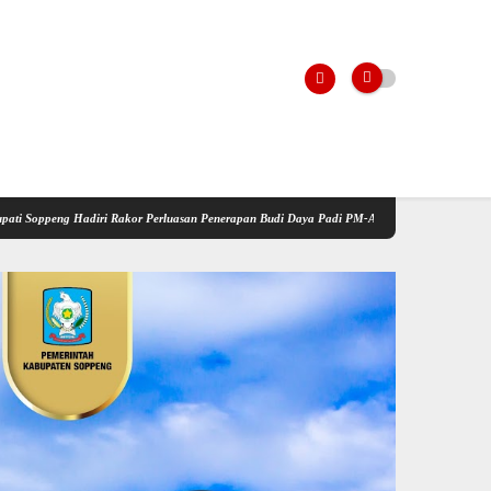
 Rakor Perluasan Penerapan Budi Daya Padi PM-AAS
Kementerian Pertanian Gelar Sosia