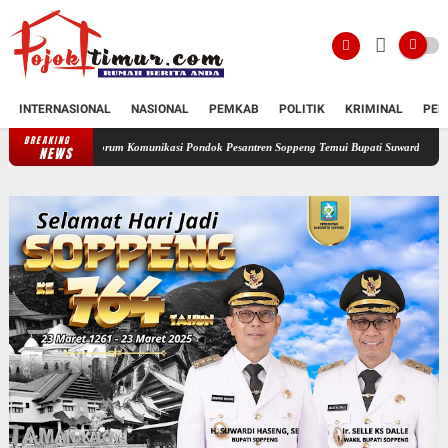
INTERNASIONAL
NASIONAL
PEMKAB
POLITIK
KRIMINAL
PEN
BREAKING
Forum Komunikasi Pondok Pesantren Soppeng Temui Bupati Suwardi Haseng
Serahkan R
NEWS