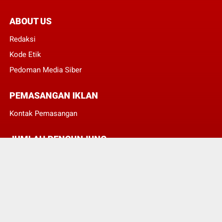
ABOUT US
Redaksi
Kode Etik
Pedoman Media Siber
PEMASANGAN IKLAN
Kontak Pemasangan
JUMLAH PENGUNJUNG
3
8
3
2
4
5
© Copyright 2022 -
POJOKTIMUR.COM