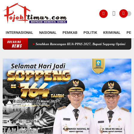
INTERNASIONAL
NASIONAL
PEMKAB
POLITIK
KRIMINAL
PEN
BREAKING
Serahkan Rancangan KUA-PPAS 2027, Bupati Soppeng Optimistis Ekonomi Tumbuh di
NEWS