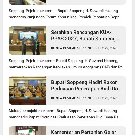
Soppeng, Pojoktimur.com---. Bupati Soppeng H. Suwardi Haseng
menerima kunjungan Forum Komunikasi Pondok Pesantren Sopp...
Serahkan Rancangan KUA-
PPAS 2027, Bupati Soppeng
Optimistis Ekonomi Tumbuh di
BERITA PEMKAB SOPPENG
-
JULY 29, 2026
Tengah Tekanan Fiskal
Soppeng, Pojoktimur.com— Bupati Soppeng, H. Suwardi Haseng,
menyerahkan Rancangan Kebijakan Umum Anggaran (KUA) dan Pr...
Bupati Soppeng Hadiri Rakor
Perluasan Penerapan Budi Daya
Padi PM-AAS
BERITA PEMKAB SOPPENG
-
JULY 21, 2026
Makassar pojoktimur.com– Bupati Soppeng H. Suwardi Haseng
menghadiri Rapat Koordinasi Perluasan Penerapan Budi Daya Pa...
Kementerian Pertanian Gelar