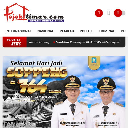
INTERNASIONAL
NASIONAL
PEMKAB
POLITIK
KRIMINAL
PEN
BREAKING
Forum Komunikasi Pondok Pesantren Soppeng Temui Bupati Suwardi Haseng
Se
NEWS