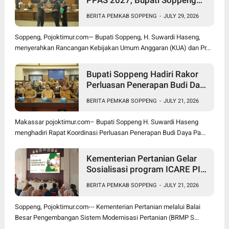
Optimistis Ekonomi Tumbuh di
BERITA PEMKAB SOPPENG
-
JULY 29, 2026
Tengah Tekanan Fiskal
Soppeng, Pojoktimur.com— Bupati Soppeng, H. Suwardi Haseng,
menyerahkan Rancangan Kebijakan Umum Anggaran (KUA) dan Pr...
Bupati Soppeng Hadiri Rakor
Perluasan Penerapan Budi Daya
Padi PM-AAS
BERITA PEMKAB SOPPENG
-
JULY 21, 2026
Makassar pojoktimur.com– Bupati Soppeng H. Suwardi Haseng
menghadiri Rapat Koordinasi Perluasan Penerapan Budi Daya Pa...
Kementerian Pertanian Gelar
Sosialisasi program ICARE PIU
BRMP Sistem di Soppeng
BERITA PEMKAB SOPPENG
-
JULY 21, 2026
Soppeng, Pojoktimur.com--- Kementerian Pertanian melalui Balai
Besar Pengembangan Sistem Modernisasi Pertanian (BRMP S...