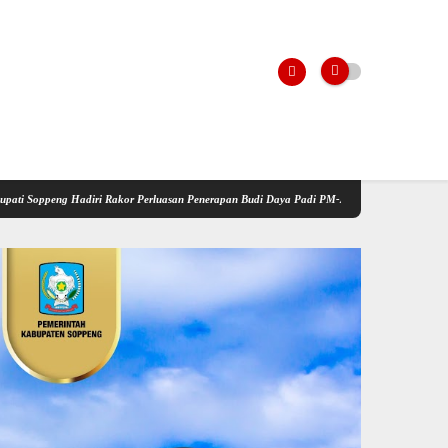
iri Rakor Perluasan Penerapan Budi Daya Padi PM-AAS
Kementerian Pertanian Gelar So