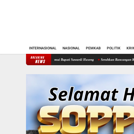
INTERNASIONAL
NASIONAL
PEMKAB
POLITIK
KRI
BREAKING
antren Soppeng Temui Bupati Suwardi Haseng
Serahkan Rancangan KUA-PPAS 2027, Bupa
NEWS