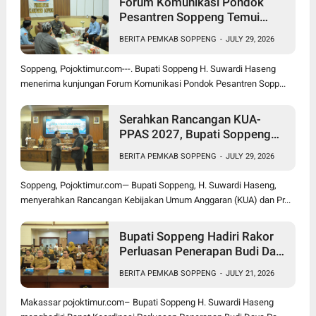
Forum Komunikasi Pondok
Pesantren Soppeng Temui
Bupati Suwardi Haseng
BERITA PEMKAB SOPPENG
-
JULY 29, 2026
Soppeng, Pojoktimur.com---. Bupati Soppeng H. Suwardi Haseng
menerima kunjungan Forum Komunikasi Pondok Pesantren Sopp...
Serahkan Rancangan KUA-
PPAS 2027, Bupati Soppeng
Optimistis Ekonomi Tumbuh di
BERITA PEMKAB SOPPENG
-
JULY 29, 2026
Tengah Tekanan Fiskal
Soppeng, Pojoktimur.com— Bupati Soppeng, H. Suwardi Haseng,
menyerahkan Rancangan Kebijakan Umum Anggaran (KUA) dan Pr...
Bupati Soppeng Hadiri Rakor
Perluasan Penerapan Budi Daya
Padi PM-AAS
BERITA PEMKAB SOPPENG
-
JULY 21, 2026
Makassar pojoktimur.com– Bupati Soppeng H. Suwardi Haseng