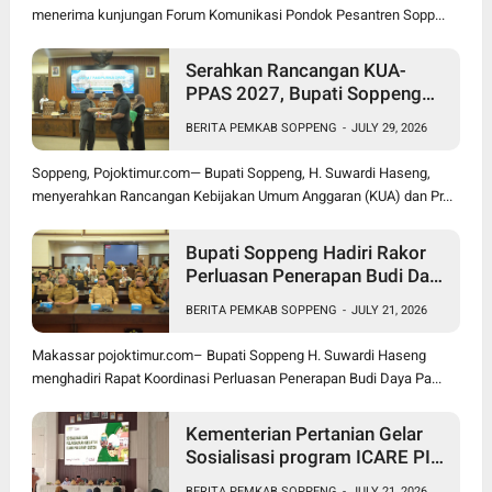
menerima kunjungan Forum Komunikasi Pondok Pesantren Sopp...
Serahkan Rancangan KUA-
PPAS 2027, Bupati Soppeng
Optimistis Ekonomi Tumbuh di
BERITA PEMKAB SOPPENG
-
JULY 29, 2026
Tengah Tekanan Fiskal
Soppeng, Pojoktimur.com— Bupati Soppeng, H. Suwardi Haseng,
menyerahkan Rancangan Kebijakan Umum Anggaran (KUA) dan Pr...
Bupati Soppeng Hadiri Rakor
Perluasan Penerapan Budi Daya
Padi PM-AAS
BERITA PEMKAB SOPPENG
-
JULY 21, 2026
Makassar pojoktimur.com– Bupati Soppeng H. Suwardi Haseng
menghadiri Rapat Koordinasi Perluasan Penerapan Budi Daya Pa...
Kementerian Pertanian Gelar
Sosialisasi program ICARE PIU
BRMP Sistem di Soppeng
BERITA PEMKAB SOPPENG
-
JULY 21, 2026