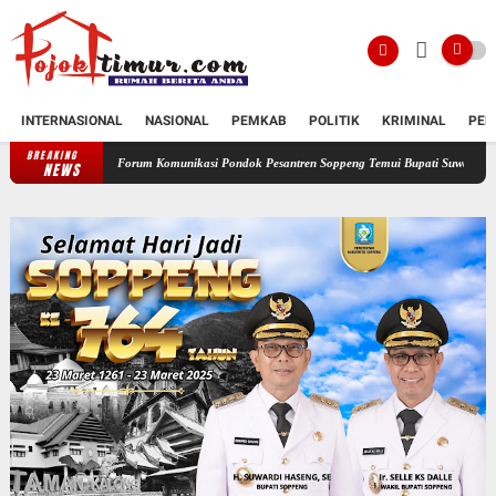
INTERNASIONAL
NASIONAL
PEMKAB
POLITIK
KRIMINAL
PEN
BREAKING
Forum Komunikasi Pondok Pesantren Soppeng Temui Bupati Suwardi Haseng
Serah
NEWS