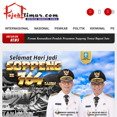
INTERNASIONAL
NASIONAL
PEMKAB
POLITIK
KRIMINAL
PEN
BREAKING
Forum Komunikasi Pondok Pesantren Soppeng Temui Bupati Suwardi Haseng
Serahka
NEWS