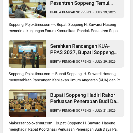
Pesantren Soppeng Temui
Bupati Suwardi Haseng
BERITA PEMKAB SOPPENG
-
JULY 29, 2026
Soppeng, Pojoktimur.com---. Bupati Soppeng H. Suwardi Haseng
menerima kunjungan Forum Komunikasi Pondok Pesantren Sopp...
Serahkan Rancangan KUA-
PPAS 2027, Bupati Soppeng
Optimistis Ekonomi Tumbuh di
BERITA PEMKAB SOPPENG
-
JULY 29, 2026
Tengah Tekanan Fiskal
Soppeng, Pojoktimur.com— Bupati Soppeng, H. Suwardi Haseng,
menyerahkan Rancangan Kebijakan Umum Anggaran (KUA) dan Pr...
Bupati Soppeng Hadiri Rakor
Perluasan Penerapan Budi Daya
Padi PM-AAS
BERITA PEMKAB SOPPENG
-
JULY 21, 2026
Makassar pojoktimur.com– Bupati Soppeng H. Suwardi Haseng
menghadiri Rapat Koordinasi Perluasan Penerapan Budi Daya Pa...