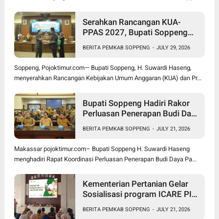
Serahkan Rancangan KUA-
PPAS 2027, Bupati Soppeng
Optimistis Ekonomi Tumbuh di
BERITA PEMKAB SOPPENG
-
JULY 29, 2026
Tengah Tekanan Fiskal
Soppeng, Pojoktimur.com— Bupati Soppeng, H. Suwardi Haseng,
menyerahkan Rancangan Kebijakan Umum Anggaran (KUA) dan Pr...
Bupati Soppeng Hadiri Rakor
Perluasan Penerapan Budi Daya
Padi PM-AAS
BERITA PEMKAB SOPPENG
-
JULY 21, 2026
Makassar pojoktimur.com– Bupati Soppeng H. Suwardi Haseng
menghadiri Rapat Koordinasi Perluasan Penerapan Budi Daya Pa...
Kementerian Pertanian Gelar
Sosialisasi program ICARE PIU
BRMP Sistem di Soppeng
BERITA PEMKAB SOPPENG
-
JULY 21, 2026