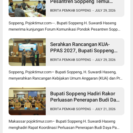
Pesantren Soppeng Temui
Bupati Suwardi Haseng
BERITA PEMKAB SOPPENG
-
JULY 29, 2026
Soppeng, Pojoktimur.com---. Bupati Soppeng H. Suwardi Haseng
menerima kunjungan Forum Komunikasi Pondok Pesantren Sopp...
Serahkan Rancangan KUA-
PPAS 2027, Bupati Soppeng
Optimistis Ekonomi Tumbuh di
BERITA PEMKAB SOPPENG
-
JULY 29, 2026
Tengah Tekanan Fiskal
Soppeng, Pojoktimur.com— Bupati Soppeng, H. Suwardi Haseng,
menyerahkan Rancangan Kebijakan Umum Anggaran (KUA) dan Pr...
Bupati Soppeng Hadiri Rakor
Perluasan Penerapan Budi Daya
Padi PM-AAS
BERITA PEMKAB SOPPENG
-
JULY 21, 2026
Makassar pojoktimur.com– Bupati Soppeng H. Suwardi Haseng
menghadiri Rapat Koordinasi Perluasan Penerapan Budi Daya Pa...