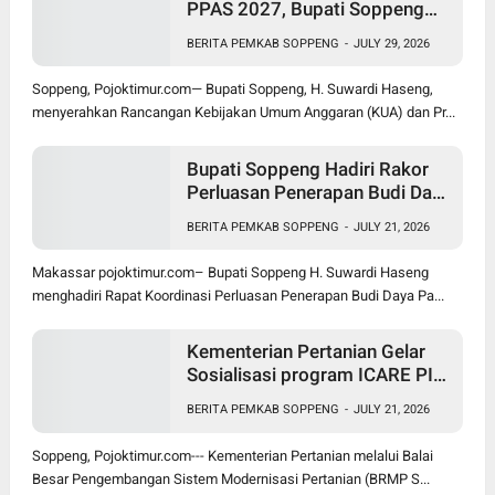
PPAS 2027, Bupati Soppeng
Optimistis Ekonomi Tumbuh di
BERITA PEMKAB SOPPENG
-
JULY 29, 2026
Tengah Tekanan Fiskal
Soppeng, Pojoktimur.com— Bupati Soppeng, H. Suwardi Haseng,
menyerahkan Rancangan Kebijakan Umum Anggaran (KUA) dan Pr...
Bupati Soppeng Hadiri Rakor
Perluasan Penerapan Budi Daya
Padi PM-AAS
BERITA PEMKAB SOPPENG
-
JULY 21, 2026
Makassar pojoktimur.com– Bupati Soppeng H. Suwardi Haseng
menghadiri Rapat Koordinasi Perluasan Penerapan Budi Daya Pa...
Kementerian Pertanian Gelar
Sosialisasi program ICARE PIU
BRMP Sistem di Soppeng
BERITA PEMKAB SOPPENG
-
JULY 21, 2026
Soppeng, Pojoktimur.com--- Kementerian Pertanian melalui Balai
Besar Pengembangan Sistem Modernisasi Pertanian (BRMP S...