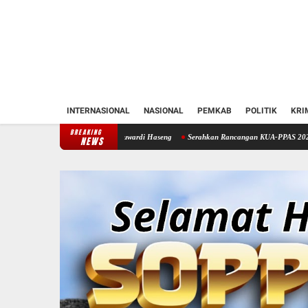
INTERNASIONAL
NASIONAL
PEMKAB
POLITIK
KRI
BREAKING
ng Temui Bupati Suwardi Haseng
Serahkan Rancangan KUA-PPAS 2027, Bupati Soppeng 
NEWS