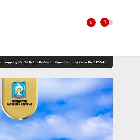
r Perluasan Penerapan Budi Daya Padi PM-AAS
Kementerian Pertanian Gelar Sosialisasi