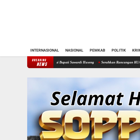
INTERNASIONAL
NASIONAL
PEMKAB
POLITIK
KRI
BREAKING
oppeng Temui Bupati Suwardi Haseng
Serahkan Rancangan KUA-PPAS 2027, Bupati Soppe
NEWS