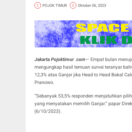
POJOK TIMUR
Oktober 06, 2023
Jakarta Pojoktimur
.
com
— Empat bulan menuju
mengungkap hasil temuan survei teranyar bahwa
12,3% atas Ganjar jika Head to Head Bakal Ca
Pranowo.
“Sebanyak 53,5% responden menjatuhkan pil
yang menyatakan memilih Ganjar.” papar Direk
(6/10/2023).