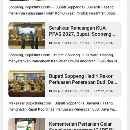
Soppeng, Pojoktimur.com---. Bupati Soppeng H. Suwardi Haseng
menerima kunjungan Forum Komunikasi Pondok Pesantren Sopp...
Serahkan Rancangan KUA-
PPAS 2027, Bupati Soppeng
Optimistis Ekonomi Tumbuh di
BERITA PEMKAB SOPPENG
-
JULY 29, 2026
Tengah Tekanan Fiskal
Soppeng, Pojoktimur.com— Bupati Soppeng, H. Suwardi Haseng,
menyerahkan Rancangan Kebijakan Umum Anggaran (KUA) dan Pr...
Bupati Soppeng Hadiri Rakor
Perluasan Penerapan Budi Daya
Padi PM-AAS
BERITA PEMKAB SOPPENG
-
JULY 21, 2026
Makassar pojoktimur.com– Bupati Soppeng H. Suwardi Haseng
menghadiri Rapat Koordinasi Perluasan Penerapan Budi Daya Pa...
Kementerian Pertanian Gelar