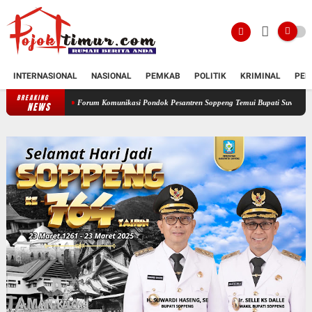
INTERNASIONAL
NASIONAL
PEMKAB
POLITIK
KRIMINAL
PEN
BREAKING
Forum Komunikasi Pondok Pesantren Soppeng Temui Bupati Suwardi Haseng
Sera
NEWS