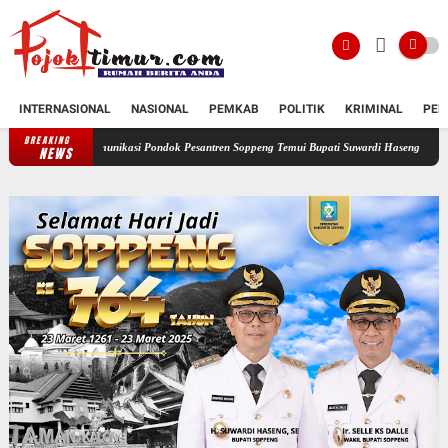
INTERNASIONAL
NASIONAL
PEMKAB
POLITIK
KRIMINAL
PEN
BREAKING
omunikasi Pondok Pesantren Soppeng Temui Bupati Suwardi Haseng
Serahkan Rancanga
NEWS