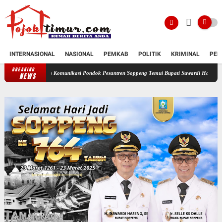
INTERNASIONAL
NASIONAL
PEMKAB
POLITIK
KRIMINAL
PEN
BREAKING
um Komunikasi Pondok Pesantren Soppeng Temui Bupati Suwardi Haseng
Serahkan Ranc
NEWS