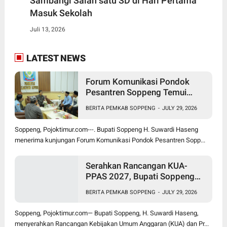
Sambangi Salah satu SD di Hari Pertama
Masuk Sekolah
Juli 13, 2026
LATEST NEWS
Forum Komunikasi Pondok
Pesantren Soppeng Temui
Bupati Suwardi Haseng
BERITA PEMKAB SOPPENG
-
JULY 29, 2026
Soppeng, Pojoktimur.com---. Bupati Soppeng H. Suwardi Haseng
menerima kunjungan Forum Komunikasi Pondok Pesantren Sopp...
Serahkan Rancangan KUA-
PPAS 2027, Bupati Soppeng
Optimistis Ekonomi Tumbuh di
BERITA PEMKAB SOPPENG
-
JULY 29, 2026
Tengah Tekanan Fiskal
Soppeng, Pojoktimur.com— Bupati Soppeng, H. Suwardi Haseng,
menyerahkan Rancangan Kebijakan Umum Anggaran (KUA) dan Pr...