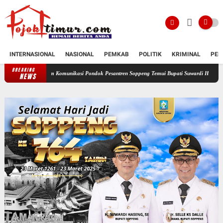
INTERNASIONAL
NASIONAL
PEMKAB
POLITIK
KRIMINAL
PEN
BREAKING
Forum Komunikasi Pondok Pesantren Soppeng Temui Bupati Suwardi Haseng
Serahkan R
NEWS