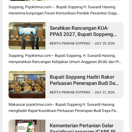
Soppeng, Pojoktimur.com---. Bupati Soppeng H. Suwardi Haseng
menerima kunjungan Forum Komunikasi Pondok Pesantren Sopp...
Serahkan Rancangan KUA-
PPAS 2027, Bupati Soppeng
Optimistis Ekonomi Tumbuh di
BERITA PEMKAB SOPPENG
-
JULY 29, 2026
Tengah Tekanan Fiskal
Soppeng, Pojoktimur.com— Bupati Soppeng, H. Suwardi Haseng,
menyerahkan Rancangan Kebijakan Umum Anggaran (KUA) dan Pr...
Bupati Soppeng Hadiri Rakor
Perluasan Penerapan Budi Daya
Padi PM-AAS
BERITA PEMKAB SOPPENG
-
JULY 21, 2026
Makassar pojoktimur.com– Bupati Soppeng H. Suwardi Haseng
menghadiri Rapat Koordinasi Perluasan Penerapan Budi Daya Pa...
Kementerian Pertanian Gelar
Sosialisasi program ICARE PIU