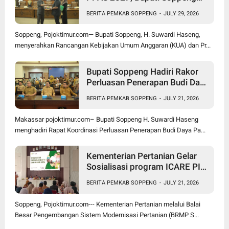
Optimistis Ekonomi Tumbuh di
BERITA PEMKAB SOPPENG
-
JULY 29, 2026
Tengah Tekanan Fiskal
Soppeng, Pojoktimur.com— Bupati Soppeng, H. Suwardi Haseng,
menyerahkan Rancangan Kebijakan Umum Anggaran (KUA) dan Pr...
Bupati Soppeng Hadiri Rakor
Perluasan Penerapan Budi Daya
Padi PM-AAS
BERITA PEMKAB SOPPENG
-
JULY 21, 2026
Makassar pojoktimur.com– Bupati Soppeng H. Suwardi Haseng
menghadiri Rapat Koordinasi Perluasan Penerapan Budi Daya Pa...
Kementerian Pertanian Gelar
Sosialisasi program ICARE PIU
BRMP Sistem di Soppeng
BERITA PEMKAB SOPPENG
-
JULY 21, 2026
Soppeng, Pojoktimur.com--- Kementerian Pertanian melalui Balai
Besar Pengembangan Sistem Modernisasi Pertanian (BRMP S...