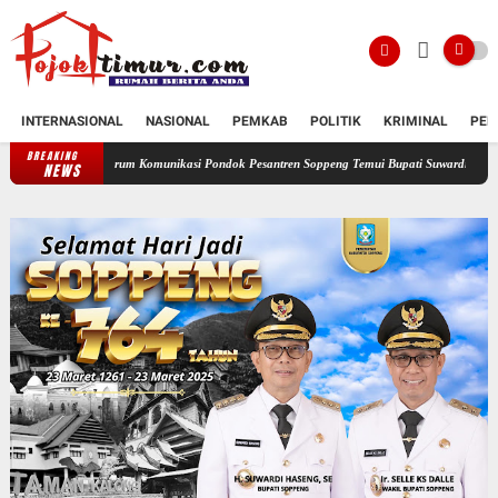
INTERNASIONAL
NASIONAL
PEMKAB
POLITIK
KRIMINAL
PEN
BREAKING
Forum Komunikasi Pondok Pesantren Soppeng Temui Bupati Suwardi Haseng
Serahkan 
NEWS