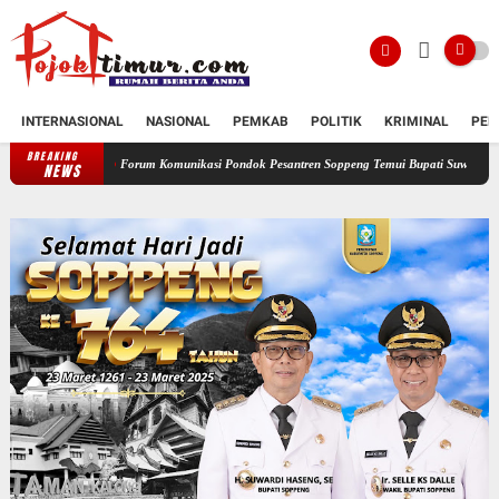
INTERNASIONAL
NASIONAL
PEMKAB
POLITIK
KRIMINAL
PEN
BREAKING
Forum Komunikasi Pondok Pesantren Soppeng Temui Bupati Suwardi Haseng
Serahk
NEWS