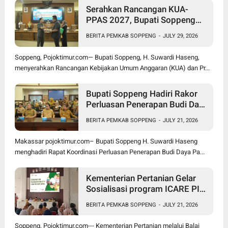
Serahkan Rancangan KUA-
PPAS 2027, Bupati Soppeng
Optimistis Ekonomi Tumbuh di
BERITA PEMKAB SOPPENG
-
JULY 29, 2026
Tengah Tekanan Fiskal
Soppeng, Pojoktimur.com— Bupati Soppeng, H. Suwardi Haseng,
menyerahkan Rancangan Kebijakan Umum Anggaran (KUA) dan Pr...
Bupati Soppeng Hadiri Rakor
Perluasan Penerapan Budi Daya
Padi PM-AAS
BERITA PEMKAB SOPPENG
-
JULY 21, 2026
Makassar pojoktimur.com– Bupati Soppeng H. Suwardi Haseng
menghadiri Rapat Koordinasi Perluasan Penerapan Budi Daya Pa...
Kementerian Pertanian Gelar
Sosialisasi program ICARE PIU
BRMP Sistem di Soppeng
BERITA PEMKAB SOPPENG
-
JULY 21, 2026
Soppeng, Pojoktimur.com--- Kementerian Pertanian melalui Balai