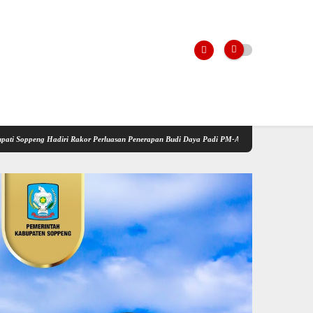
ri Rakor Perluasan Penerapan Budi Daya Padi PM-AAS
Kementerian Pertanian Gelar Sos