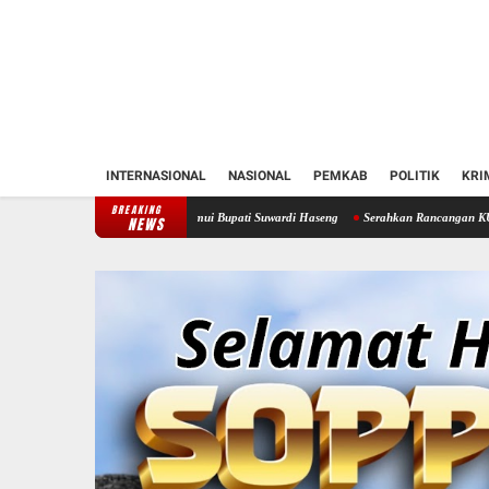
INTERNASIONAL
NASIONAL
PEMKAB
POLITIK
KRI
BREAKING
ntren Soppeng Temui Bupati Suwardi Haseng
Serahkan Rancangan KUA-PPAS 2027, Bupa
NEWS