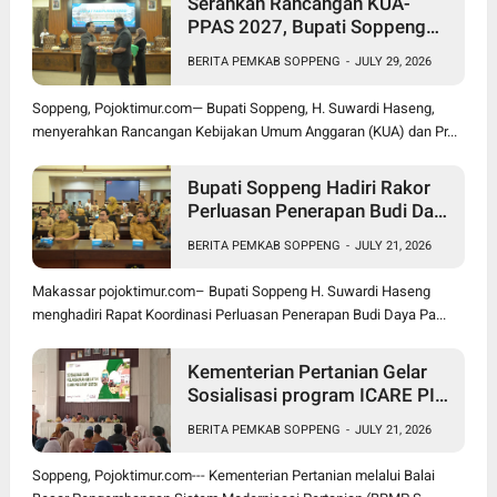
Serahkan Rancangan KUA-
PPAS 2027, Bupati Soppeng
Optimistis Ekonomi Tumbuh di
BERITA PEMKAB SOPPENG
-
JULY 29, 2026
Tengah Tekanan Fiskal
Soppeng, Pojoktimur.com— Bupati Soppeng, H. Suwardi Haseng,
menyerahkan Rancangan Kebijakan Umum Anggaran (KUA) dan Pr...
Bupati Soppeng Hadiri Rakor
Perluasan Penerapan Budi Daya
Padi PM-AAS
BERITA PEMKAB SOPPENG
-
JULY 21, 2026
Makassar pojoktimur.com– Bupati Soppeng H. Suwardi Haseng
menghadiri Rapat Koordinasi Perluasan Penerapan Budi Daya Pa...
Kementerian Pertanian Gelar
Sosialisasi program ICARE PIU
BRMP Sistem di Soppeng
BERITA PEMKAB SOPPENG
-
JULY 21, 2026
Soppeng, Pojoktimur.com--- Kementerian Pertanian melalui Balai