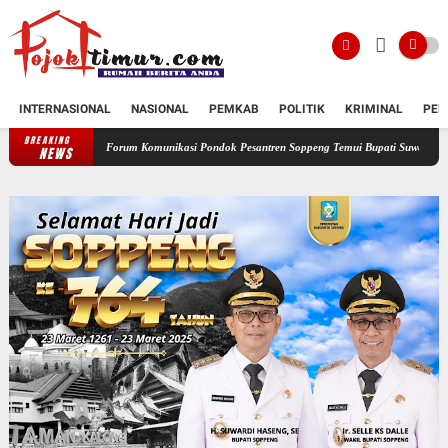
INTERNASIONAL
NASIONAL
PEMKAB
POLITIK
KRIMINAL
PEN
BREAKING
Forum Komunikasi Pondok Pesantren Soppeng Temui Bupati Suwardi Haseng
Serahk
NEWS