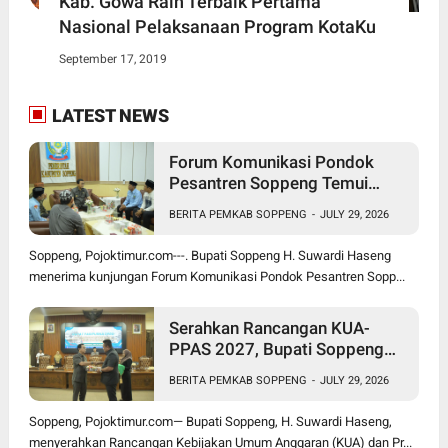
Kab. Gowa Raih Terbaik Pertama
Nasional Pelaksanaan Program KotaKu
September 17, 2019
LATEST NEWS
Forum Komunikasi Pondok
Pesantren Soppeng Temui
Bupati Suwardi Haseng
BERITA PEMKAB SOPPENG
-
JULY 29, 2026
Soppeng, Pojoktimur.com---. Bupati Soppeng H. Suwardi Haseng
menerima kunjungan Forum Komunikasi Pondok Pesantren Sopp...
Serahkan Rancangan KUA-
PPAS 2027, Bupati Soppeng
Optimistis Ekonomi Tumbuh di
BERITA PEMKAB SOPPENG
-
JULY 29, 2026
Tengah Tekanan Fiskal
Soppeng, Pojoktimur.com— Bupati Soppeng, H. Suwardi Haseng,
menyerahkan Rancangan Kebijakan Umum Anggaran (KUA) dan Pr...