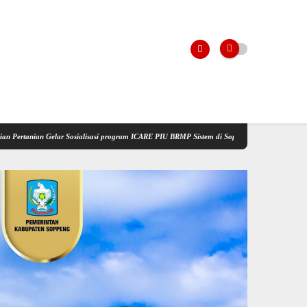
 Sosialisasi program ICARE PIU BRMP Sistem di Soppeng
Wujudkan visi Listrik Masuk S