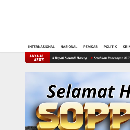
INTERNASIONAL
NASIONAL
PEMKAB
POLITIK
KRI
BREAKING
en Soppeng Temui Bupati Suwardi Haseng
Serahkan Rancangan KUA-PPAS 2027, Bupati 
NEWS