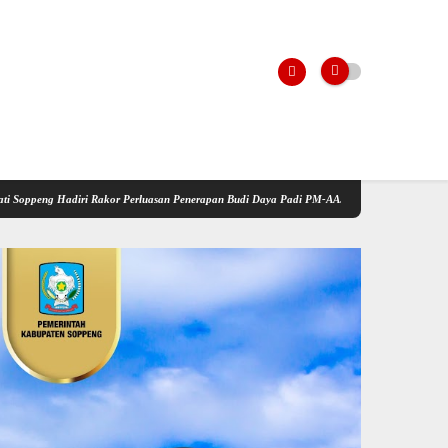
Rakor Perluasan Penerapan Budi Daya Padi PM-AAS
Kementerian Pertanian Gelar Sosial