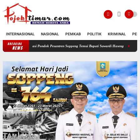
INTERNASIONAL
NASIONAL
PEMKAB
POLITIK
KRIMINAL
PEN
BREAKING
kasi Pondok Pesantren Soppeng Temui Bupati Suwardi Haseng
Serahkan Rancangan KUA
NEWS