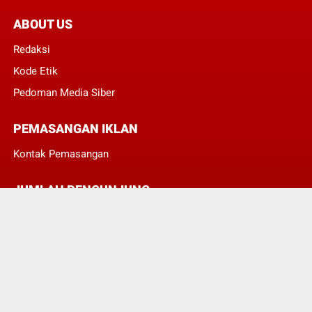
ABOUT US
Redaksi
Kode Etik
Pedoman Media Siber
PEMASANGAN IKLAN
Kontak Pemasangan
JUMLAH PENGUNJUNG
3
8
3
2
2
1
© Copyright 2022 -
POJOKTIMUR.COM