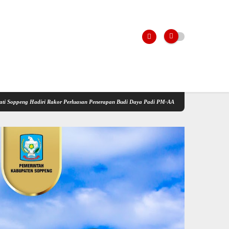
 Rakor Perluasan Penerapan Budi Daya Padi PM-AAS
Kementerian Pertanian Gelar Sosia