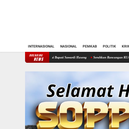
INTERNASIONAL
NASIONAL
PEMKAB
POLITIK
KRI
BREAKING
ren Soppeng Temui Bupati Suwardi Haseng
Serahkan Rancangan KUA-PPAS 2027, Bupati
NEWS