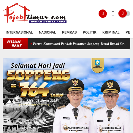
INTERNASIONAL
NASIONAL
PEMKAB
POLITIK
KRIMINAL
PEN
BREAKING
Forum Komunikasi Pondok Pesantren Soppeng Temui Bupati Suwardi Haseng
Ser
NEWS