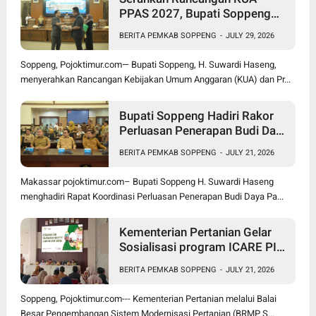
PPAS 2027, Bupati Soppeng
Optimistis Ekonomi Tumbuh di
BERITA PEMKAB SOPPENG
-
JULY 29, 2026
Tengah Tekanan Fiskal
Soppeng, Pojoktimur.com— Bupati Soppeng, H. Suwardi Haseng,
menyerahkan Rancangan Kebijakan Umum Anggaran (KUA) dan Pr...
Bupati Soppeng Hadiri Rakor
Perluasan Penerapan Budi Daya
Padi PM-AAS
BERITA PEMKAB SOPPENG
-
JULY 21, 2026
Makassar pojoktimur.com– Bupati Soppeng H. Suwardi Haseng
menghadiri Rapat Koordinasi Perluasan Penerapan Budi Daya Pa...
Kementerian Pertanian Gelar
Sosialisasi program ICARE PIU
BRMP Sistem di Soppeng
BERITA PEMKAB SOPPENG
-
JULY 21, 2026
Soppeng, Pojoktimur.com--- Kementerian Pertanian melalui Balai
Besar Pengembangan Sistem Modernisasi Pertanian (BRMP S...