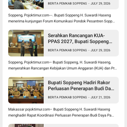
Bupati Suwardi Haseng
BERITA PEMKAB SOPPENG
-
JULY 29, 2026
Soppeng, Pojoktimur.com---. Bupati Soppeng H. Suwardi Haseng
menerima kunjungan Forum Komunikasi Pondok Pesantren Sopp...
Serahkan Rancangan KUA-
PPAS 2027, Bupati Soppeng
Optimistis Ekonomi Tumbuh di
BERITA PEMKAB SOPPENG
-
JULY 29, 2026
Tengah Tekanan Fiskal
Soppeng, Pojoktimur.com— Bupati Soppeng, H. Suwardi Haseng,
menyerahkan Rancangan Kebijakan Umum Anggaran (KUA) dan Pr...
Bupati Soppeng Hadiri Rakor
Perluasan Penerapan Budi Daya
Padi PM-AAS
BERITA PEMKAB SOPPENG
-
JULY 21, 2026
Makassar pojoktimur.com– Bupati Soppeng H. Suwardi Haseng
menghadiri Rapat Koordinasi Perluasan Penerapan Budi Daya Pa...