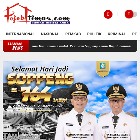
INTERNASIONAL
NASIONAL
PEMKAB
POLITIK
KRIMINAL
PEN
BREAKING
Forum Komunikasi Pondok Pesantren Soppeng Temui Bupati Suwardi Haseng
Serahkan R
NEWS