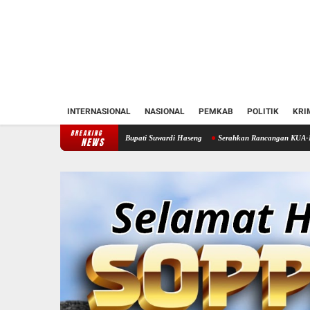
INTERNASIONAL
NASIONAL
PEMKAB
POLITIK
KRI
BREAKING
n Soppeng Temui Bupati Suwardi Haseng
Serahkan Rancangan KUA-PPAS 2027, Bupati S
NEWS