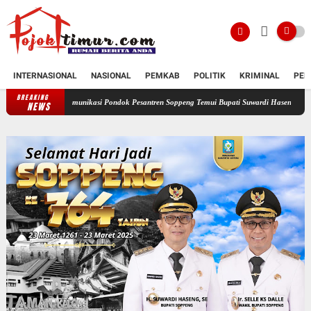
INTERNASIONAL
NASIONAL
PEMKAB
POLITIK
KRIMINAL
PEN
BREAKING
Komunikasi Pondok Pesantren Soppeng Temui Bupati Suwardi Haseng
Serahkan Rancang
NEWS