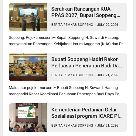
Serahkan Rancangan KUA-
PPAS 2027, Bupati Soppeng
Optimistis Ekonomi Tumbuh di
BERITA PEMKAB SOPPENG
-
JULY 29, 2026
Tengah Tekanan Fiskal
Soppeng, Pojoktimur.com— Bupati Soppeng, H. Suwardi Haseng,
menyerahkan Rancangan Kebijakan Umum Anggaran (KUA) dan Pr...
Bupati Soppeng Hadiri Rakor
Perluasan Penerapan Budi Daya
Padi PM-AAS
BERITA PEMKAB SOPPENG
-
JULY 21, 2026
Makassar pojoktimur.com– Bupati Soppeng H. Suwardi Haseng
menghadiri Rapat Koordinasi Perluasan Penerapan Budi Daya Pa...
Kementerian Pertanian Gelar
Sosialisasi program ICARE PIU
BRMP Sistem di Soppeng
BERITA PEMKAB SOPPENG
-
JULY 21, 2026