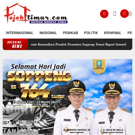
INTERNASIONAL
NASIONAL
PEMKAB
POLITIK
KRIMINAL
PEN
BREAKING
orum Komunikasi Pondok Pesantren Soppeng Temui Bupati Suwardi Haseng
Serahkan Ra
NEWS