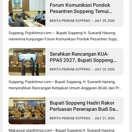
Forum Komunikasi Pondok
Pesantren Soppeng Temui
Bupati Suwardi Haseng
BERITA PEMKAB SOPPENG
-
JULY 29, 2026
Soppeng, Pojoktimur.com---. Bupati Soppeng H. Suwardi Haseng
menerima kunjungan Forum Komunikasi Pondok Pesantren Sopp...
Serahkan Rancangan KUA-
PPAS 2027, Bupati Soppeng
Optimistis Ekonomi Tumbuh di
BERITA PEMKAB SOPPENG
-
JULY 29, 2026
Tengah Tekanan Fiskal
Soppeng, Pojoktimur.com— Bupati Soppeng, H. Suwardi Haseng,
menyerahkan Rancangan Kebijakan Umum Anggaran (KUA) dan Pr...
Bupati Soppeng Hadiri Rakor
Perluasan Penerapan Budi Daya
Padi PM-AAS
BERITA PEMKAB SOPPENG
-
JULY 21, 2026
Makassar pojoktimur.com– Bupati Soppeng H. Suwardi Haseng