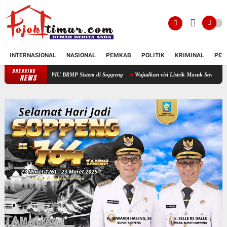
INTERNASIONAL
NASIONAL
PEMKAB
POLITIK
KRIMINAL
PEN
BREAKING
ARE PIU BRMP Sistem di Soppeng
Wujudkan visi Listrik Masuk Sawah, Bupati Soppeng La
NEWS