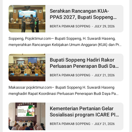
Serahkan Rancangan KUA-
PPAS 2027, Bupati Soppeng
Optimistis Ekonomi Tumbuh di
BERITA PEMKAB SOPPENG
-
JULY 29, 2026
Tengah Tekanan Fiskal
Soppeng, Pojoktimur.com— Bupati Soppeng, H. Suwardi Haseng,
menyerahkan Rancangan Kebijakan Umum Anggaran (KUA) dan Pr...
Bupati Soppeng Hadiri Rakor
Perluasan Penerapan Budi Daya
Padi PM-AAS
BERITA PEMKAB SOPPENG
-
JULY 21, 2026
Makassar pojoktimur.com– Bupati Soppeng H. Suwardi Haseng
menghadiri Rapat Koordinasi Perluasan Penerapan Budi Daya Pa...
Kementerian Pertanian Gelar
Sosialisasi program ICARE PIU
BRMP Sistem di Soppeng
BERITA PEMKAB SOPPENG
-
JULY 21, 2026