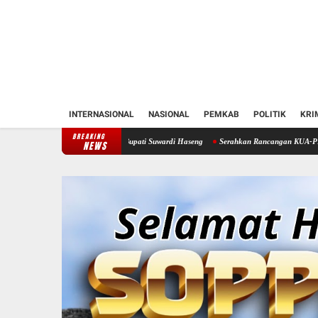
INTERNASIONAL
NASIONAL
PEMKAB
POLITIK
KRI
BREAKING
 Soppeng Temui Bupati Suwardi Haseng
Serahkan Rancangan KUA-PPAS 2027, Bupati Sop
NEWS