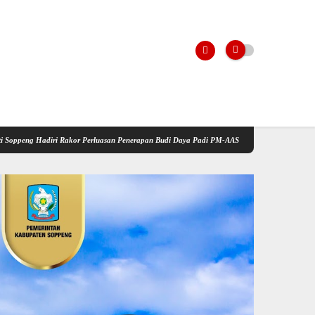
akor Perluasan Penerapan Budi Daya Padi PM-AAS
Kementerian Pertanian Gelar Sosiali