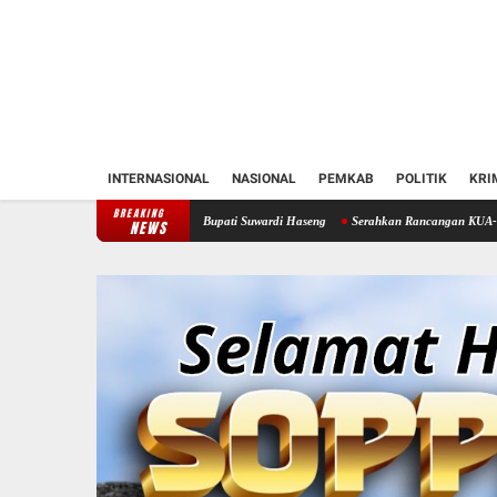
INTERNASIONAL
NASIONAL
PEMKAB
POLITIK
KRI
BREAKING
n Soppeng Temui Bupati Suwardi Haseng
Serahkan Rancangan KUA-PPAS 2027, Bupati So
NEWS