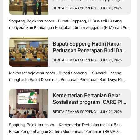
Optimistis Ekonomi Tumbuh di
BERITA PEMKAB SOPPENG
-
JULY 29, 2026
Tengah Tekanan Fiskal
Soppeng, Pojoktimur.com— Bupati Soppeng, H. Suwardi Haseng,
menyerahkan Rancangan Kebijakan Umum Anggaran (KUA) dan Pr...
Bupati Soppeng Hadiri Rakor
Perluasan Penerapan Budi Daya
Padi PM-AAS
BERITA PEMKAB SOPPENG
-
JULY 21, 2026
Makassar pojoktimur.com– Bupati Soppeng H. Suwardi Haseng
menghadiri Rapat Koordinasi Perluasan Penerapan Budi Daya Pa...
Kementerian Pertanian Gelar
Sosialisasi program ICARE PIU
BRMP Sistem di Soppeng
BERITA PEMKAB SOPPENG
-
JULY 21, 2026
Soppeng, Pojoktimur.com--- Kementerian Pertanian melalui Balai
Besar Pengembangan Sistem Modernisasi Pertanian (BRMP S...