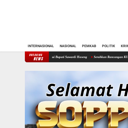
INTERNASIONAL
NASIONAL
PEMKAB
POLITIK
KRI
BREAKING
tren Soppeng Temui Bupati Suwardi Haseng
Serahkan Rancangan KUA-PPAS 2027, Bupati
NEWS