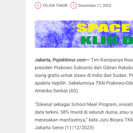
POJOK TIMUR
Desember 11, 2023
Jakarta, Pojoktimur.com—
Tim Kampanye Nasio
presiden Prabowo Subianto dan Gibran Rak
siang gratis untuk siswa di India dan Sudan. P
apabila terpilih. Sebelumnya TKN Prabowo-Gi
Amerika Serikat (AS).
“Dikenal sebagai School Meal Program, inisiati
data terkini, 58% murid di seluruh dunia, atau s
merasakan manfaatnya,” kata Juru Bicara T
Jakarta Senin (11/12/2023).