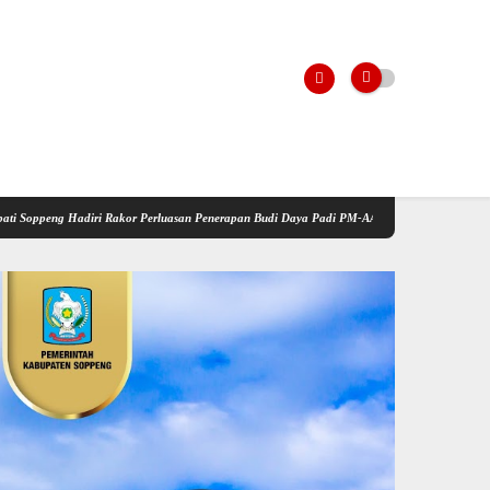
i Rakor Perluasan Penerapan Budi Daya Padi PM-AAS
Kementerian Pertanian Gelar Sosi