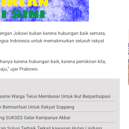
engan Jokowi bukan karena hubungan baik semata,
bangsa Indonesia untuk memakmurkan seluruh rakyat
 hanya karena hubungan baik, karena pemikiran kita,
aju,” ujar Prabowo.
sme Warga Terus Membesar Untuk Ikut Berpartisipasi
n Bermanfaat Untuk Rakyat Soppeng
lang SUKSES Gelar Kampanye Akbar
an Solusi Terbaik Terkait kawasan Hutan Lindung