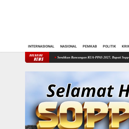
INTERNASIONAL
NASIONAL
PEMKAB
POLITIK
KRI
BREAKING
Suwardi Haseng
Serahkan Rancangan KUA-PPAS 2027, Bupati Soppeng Optimistis Ekono
NEWS