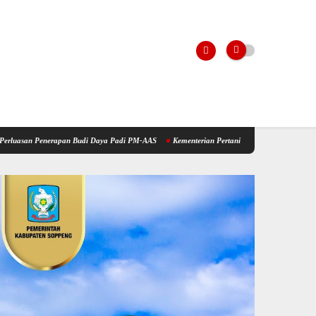
n Budi Daya Padi PM-AAS
Kementerian Pertanian Gelar Sosialisasi program ICARE PIU B