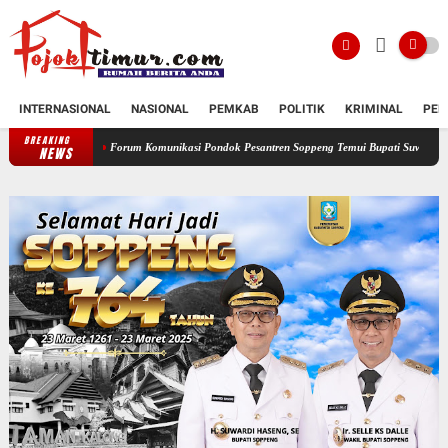
INTERNASIONAL
NASIONAL
PEMKAB
POLITIK
KRIMINAL
PEN
BREAKING
Forum Komunikasi Pondok Pesantren Soppeng Temui Bupati Suwardi Haseng
Ser
NEWS