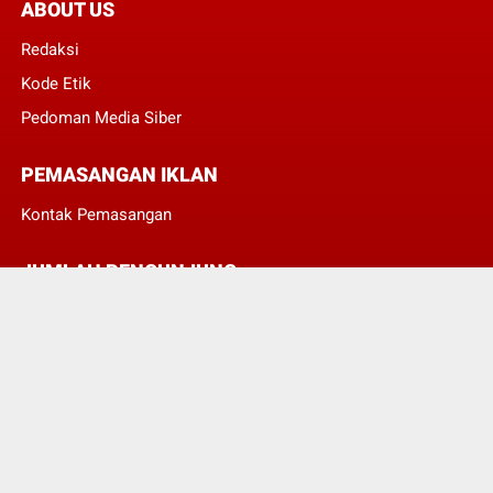
ABOUT US
Redaksi
Kode Etik
Pedoman Media Siber
PEMASANGAN IKLAN
Kontak Pemasangan
JUMLAH PENGUNJUNG
3
8
4
0
8
2
© Copyright 2022 -
POJOKTIMUR.COM