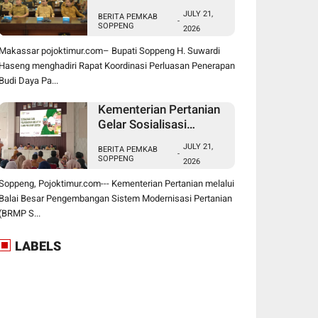
Penerapan Budi Daya
JULY 21,
BERITA PEMKAB
Padi PM-AAS
-
SOPPENG
2026
Makassar pojoktimur.com– Bupati Soppeng H. Suwardi
Haseng menghadiri Rapat Koordinasi Perluasan Penerapan
Budi Daya Pa...
Kementerian Pertanian
Gelar Sosialisasi
program ICARE PIU
JULY 21,
BERITA PEMKAB
BRMP Sistem di
-
SOPPENG
2026
Soppeng
Soppeng, Pojoktimur.com--- Kementerian Pertanian melalui
Balai Besar Pengembangan Sistem Modernisasi Pertanian
(BRMP S...
LABELS