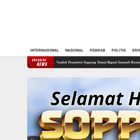
INTERNASIONAL
NASIONAL
PEMKAB
POLITIK
KRI
BREAKING
Forum Komunikasi Pondok Pesantren Soppeng Temui Bupati Suwardi Haseng
Serahkan R
NEWS