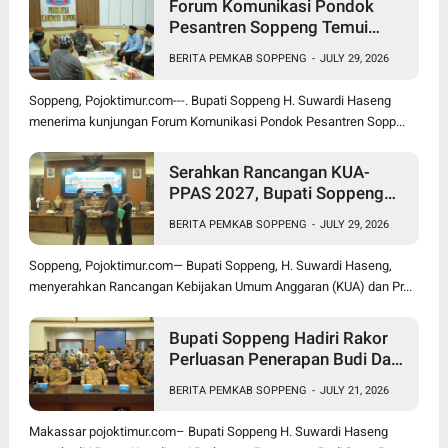
Forum Komunikasi Pondok
Pesantren Soppeng Temui
Bupati Suwardi Haseng
BERITA PEMKAB SOPPENG
-
JULY 29, 2026
Soppeng, Pojoktimur.com---. Bupati Soppeng H. Suwardi Haseng
menerima kunjungan Forum Komunikasi Pondok Pesantren Sopp...
Serahkan Rancangan KUA-
PPAS 2027, Bupati Soppeng
Optimistis Ekonomi Tumbuh di
BERITA PEMKAB SOPPENG
-
JULY 29, 2026
Tengah Tekanan Fiskal
Soppeng, Pojoktimur.com— Bupati Soppeng, H. Suwardi Haseng,
menyerahkan Rancangan Kebijakan Umum Anggaran (KUA) dan Pr...
Bupati Soppeng Hadiri Rakor
Perluasan Penerapan Budi Daya
Padi PM-AAS
BERITA PEMKAB SOPPENG
-
JULY 21, 2026
Makassar pojoktimur.com– Bupati Soppeng H. Suwardi Haseng