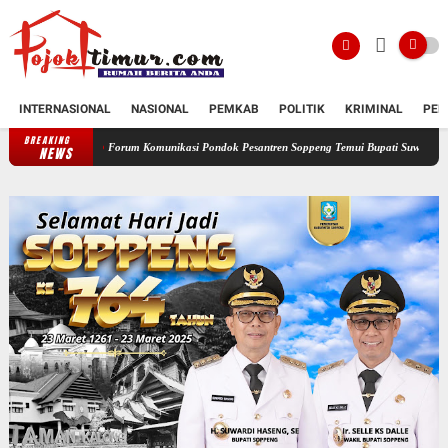
INTERNASIONAL
NASIONAL
PEMKAB
POLITIK
KRIMINAL
PEN
BREAKING
Forum Komunikasi Pondok Pesantren Soppeng Temui Bupati Suwardi Haseng
Serah
NEWS