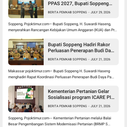
PPAS 2027, Bupati Soppeng
Optimistis Ekonomi Tumbuh di
BERITA PEMKAB SOPPENG
-
JULY 29, 2026
Tengah Tekanan Fiskal
Soppeng, Pojoktimur.com— Bupati Soppeng, H. Suwardi Haseng,
menyerahkan Rancangan Kebijakan Umum Anggaran (KUA) dan Pr...
Bupati Soppeng Hadiri Rakor
Perluasan Penerapan Budi Daya
Padi PM-AAS
BERITA PEMKAB SOPPENG
-
JULY 21, 2026
Makassar pojoktimur.com– Bupati Soppeng H. Suwardi Haseng
menghadiri Rapat Koordinasi Perluasan Penerapan Budi Daya Pa...
Kementerian Pertanian Gelar
Sosialisasi program ICARE PIU
BRMP Sistem di Soppeng
BERITA PEMKAB SOPPENG
-
JULY 21, 2026
Soppeng, Pojoktimur.com--- Kementerian Pertanian melalui Balai
Besar Pengembangan Sistem Modernisasi Pertanian (BRMP S...