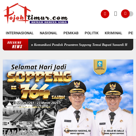
INTERNASIONAL
NASIONAL
PEMKAB
POLITIK
KRIMINAL
PEN
BREAKING
Forum Komunikasi Pondok Pesantren Soppeng Temui Bupati Suwardi Haseng
Serahkan Ra
NEWS