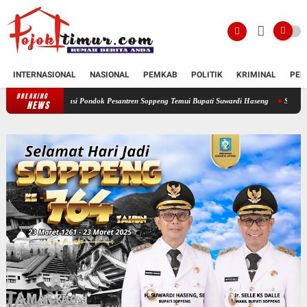
INTERNASIONAL
NASIONAL
PEMKAB
POLITIK
KRIMINAL
PEN
BREAKING
kasi Pondok Pesantren Soppeng Temui Bupati Suwardi Haseng
Serahkan Rancangan KUA
NEWS