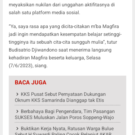
meyaksikan nukilan dari unggahan aktifitasnya di
salah satu platform media sosial.
“Ya, saya rasa apa yang dicita-citakan m’ba Magfira
jadi ingin mendapatkan kesempatan belajar setinggi-
tingginya itu sebuah cita-cita sungguh mulia”, tutur
Budisatrio Djiwandono saat menerima langsung
kehadiran Magfira beserta keluarga, Selasa
(7/6/2023), siang.
BACA JUGA
KKS Pusat Sebut Pernyataan Dukungan
Oknum KKS Samarinda Dianggap tak Etis
Berbahaya Bagi Pengendara, Tim Pasangan
SUKSES Muluskan Jalan Poros Soppeng-Wajo
Buktikan Kerja Nyata, Ratusan Warga Bulue
Sebut H Suwardi Paling Cocok Pelanjut AKAR