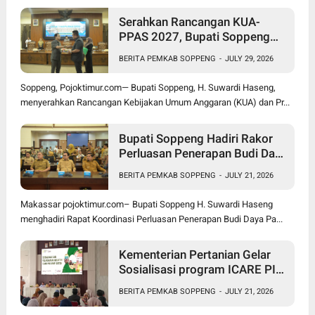
Serahkan Rancangan KUA-
PPAS 2027, Bupati Soppeng
Optimistis Ekonomi Tumbuh di
BERITA PEMKAB SOPPENG
-
JULY 29, 2026
Tengah Tekanan Fiskal
Soppeng, Pojoktimur.com— Bupati Soppeng, H. Suwardi Haseng,
menyerahkan Rancangan Kebijakan Umum Anggaran (KUA) dan Pr...
Bupati Soppeng Hadiri Rakor
Perluasan Penerapan Budi Daya
Padi PM-AAS
BERITA PEMKAB SOPPENG
-
JULY 21, 2026
Makassar pojoktimur.com– Bupati Soppeng H. Suwardi Haseng
menghadiri Rapat Koordinasi Perluasan Penerapan Budi Daya Pa...
Kementerian Pertanian Gelar
Sosialisasi program ICARE PIU
BRMP Sistem di Soppeng
BERITA PEMKAB SOPPENG
-
JULY 21, 2026