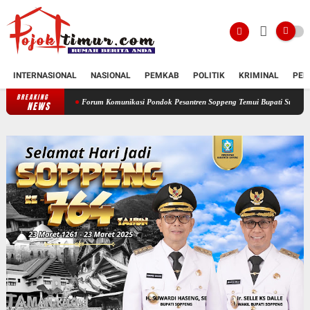
INTERNASIONAL
NASIONAL
PEMKAB
POLITIK
KRIMINAL
PEN
BREAKING
Forum Komunikasi Pondok Pesantren Soppeng Temui Bupati Suwardi Haseng
Sera
NEWS